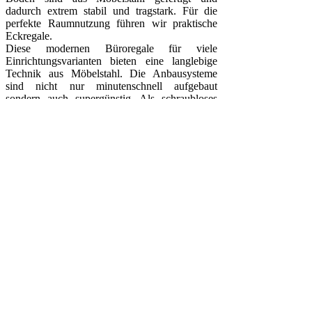
dadurch extrem stabil und tragstark. Für die
perfekte Raumnutzung führen wir praktische
Eckregale.
Diese modernen Büroregale für viele
Einrichtungsvarianten bieten eine langlebige
Technik aus Möbelstahl. Die Anbausysteme
sind nicht nur minutenschnell aufgebaut
sondern auch supergünstig. Als schraubloses
Stecksystem sind die Regale perfekt auf
Ordnerhöhen ausgerichtet und bodenbündig mit
serienmäßigen Sockelblenden versehen.
Arbeitsplätze
Regale
Büro Regale
Bibliotheks Regale
Magazin Regale
Design Regale
Arbeitsplätze