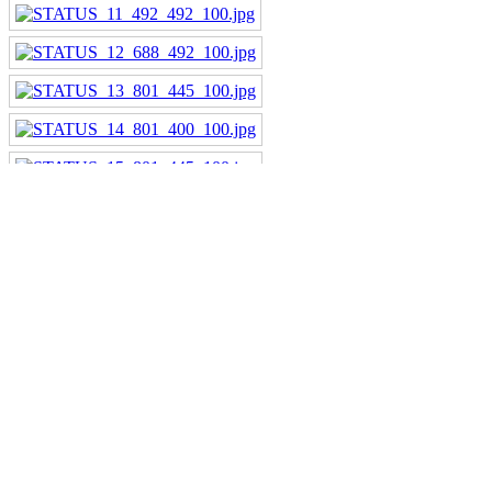
Chefzimmer
Serie München
Serie Mover
Serie Fact
Serie Quodo
Serie Jewel
Serie Artific
Serie Scale
Serie Eleven
Serie Mondo
Serie Glory
Serie Soul
Serie Life