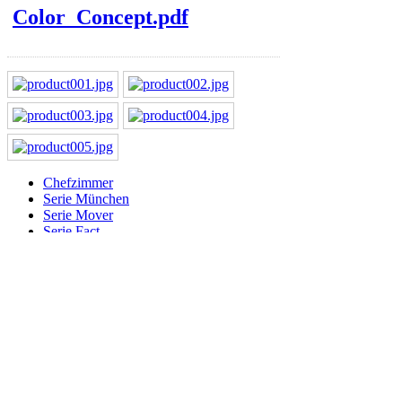
Color_Concept.pdf
Chefzimmer
Serie München
Serie Mover
Serie Fact
Serie Quodo
Serie Jewel
Serie Artific
Serie Scale
Serie Eleven
Serie Mondo
Serie Glory
Serie Soul
Serie Life
Serie Reporting