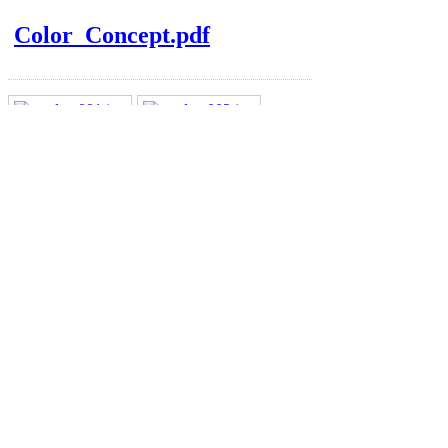
Color_Concept.pdf
Lounge und Beleuchtung
Lounge
Bürolampe Ovale
Bürolampe Sunshine
Bürolampe Viper
Bürolampe Ship
Serie Point
Serie Soul
Serie Quado
Serie Tasking
Serie ICE
Serie Curl
Arbeitsplätze
Chefzimmer
Empfangstheken
Lounge