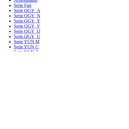
Arbeitsplätze
Serie Fun
Serie OGY_A
Serie OGY_N
Serie OGY_Y
Serie OGY_V
Serie OGY_Q
Serie OGY_U
Serie YUN M
Serie YUN C
Serie YUN Z
Serie YUN T
Büromöbelreihe FLY
Trennwände
Trennwand Alu
Tische
Stuhl Serie Goyo
Bürostuhl Sovo
Bürostuhl Marine
Ergänzungselemente
Container & Schränke
Serie Scale +
Serie Eleven
Serie Mondo
Serie Use