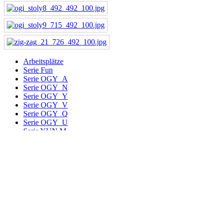
Arbeitsplätze
Serie Fun
Serie OGY_A
Serie OGY_N
Serie OGY_Y
Serie OGY_V
Serie OGY_Q
Serie OGY_U
Serie YUN M
Serie YUN C
Serie YUN Z
Serie YUN T
Büromöbelreihe FLY
Trennwände
Trennwand Alu
Tische
Stuhl Serie Goyo
Bürostuhl Sovo